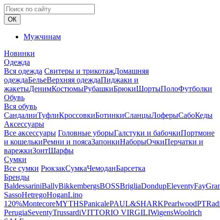
ОК
Мужчинам
Новинки
Одежда
Вся одежда
Свитеры и трикотаж
Домашняя
одежда
Белье
Верхняя одежда
Пиджаки и
жакеты
Деним
Костюмы
Рубашки
Брюки
Шорты
Поло
Футболки
Обувь
Вся обувь
Сандалии
Туфли
Кроссовки
Ботинки
Сланцы
Лоферы
Сабо
Кеды
Аксессуары
Все аксессуары
Головные уборы
Галстуки и бабочки
Портмоне
и кошельки
Ремни и пояса
Запонки
Наборы
Очки
Перчатки и
варежки
Зонт
Шарфы
Сумки
Все сумки
Рюкзак
Сумка
Чемодан
Барсетка
Бренды
Baldessarini
Bally
Bikkembergs
BOSS
Briglia
Dondup
Eleventy
Fay
Gra
Sasso
Hetrego
Hogan
Lino
120%
Montecore
MYTHS
Panicale
PAUL&SHARK
Pearlwood
PT
Rad
Perugia
Seventy
Trussardi
VITTORIO VIRGILI
Wigens
Woolrich