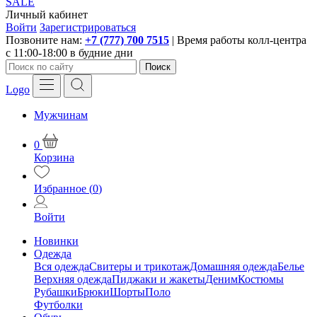
SALE
Личный кабинет
Войти
Зарегистрироваться
Позвоните нам:
+7 (777) 700 7515
| Время работы колл-центра
с 11:00-18:00 в будние дни
Поиск
Logo
Мужчинам
0
Корзина
Избранное (
0
)
Войти
Новинки
Одежда
Вся одежда
Свитеры и трикотаж
Домашняя одежда
Белье
Верхняя одежда
Пиджаки и жакеты
Деним
Костюмы
Рубашки
Брюки
Шорты
Поло
Футболки