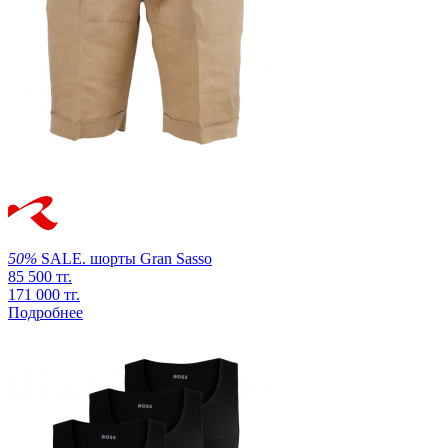
50%
SALE.
шорты
Gran Sasso
85 500 тг.
171 000 тг.
Подробнее