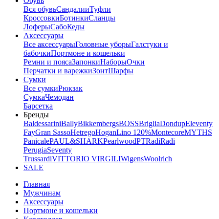
Обувь
Вся обувь
Сандалии
Туфли
Кроссовки
Ботинки
Сланцы
Лоферы
Сабо
Кеды
Аксессуары
Все аксессуары
Головные уборы
Галстуки и
бабочки
Портмоне и кошельки
Ремни и пояса
Запонки
Наборы
Очки
Перчатки и варежки
Зонт
Шарфы
Сумки
Все сумки
Рюкзак
Сумка
Чемодан
Барсетка
Бренды
Baldessarini
Bally
Bikkembergs
BOSS
Briglia
Dondup
Eleventy
Fay
Gran Sasso
Hetrego
Hogan
Lino 120%
Montecore
MYTHS
Panicale
PAUL&SHARK
Pearlwood
PT
Radi
Radi
Perugia
Seventy
Trussardi
VITTORIO VIRGILI
Wigens
Woolrich
SALE
Главная
Мужчинам
Аксессуары
Портмоне и кошельки