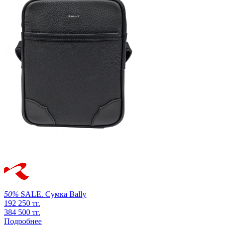
50%
SALE.
Сумка
Bally
192 250 тг.
384 500 тг.
Подробнее