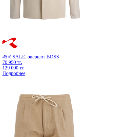
45%
SALE.
овершот
BOSS
70 950 тг.
129 000 тг.
Подробнее