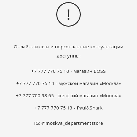
!
Онлайн-заказы и персональные консультации
доступны:
+7 777 770 75 10
- магазин BOSS
+7 777 770 75 14
- мужской магазин «Москва»
+7 777 700 98 65
- женский магазин «Москва»
+7 777 770 75 13
- Paul&Shark
IG: @moskva_departmentstore