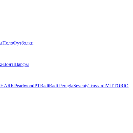
ы
Поло
Футболки
ки
Зонт
Шарфы
SHARK
Pearlwood
PT
Radi
Radi Perugia
Seventy
Trussardi
VITTORIO