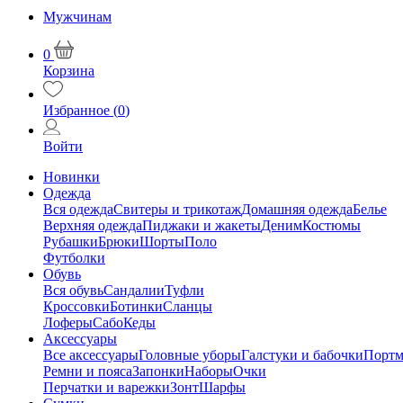
Мужчинам
0
Корзина
Избранное (
0
)
Войти
Новинки
Одежда
Вся одежда
Свитеры и трикотаж
Домашняя одежда
Белье
Верхняя одежда
Пиджаки и жакеты
Деним
Костюмы
Рубашки
Брюки
Шорты
Поло
Футболки
Обувь
Вся обувь
Сандалии
Туфли
Кроссовки
Ботинки
Сланцы
Лоферы
Сабо
Кеды
Аксессуары
Все аксессуары
Головные уборы
Галстуки и бабочки
Портм
Ремни и пояса
Запонки
Наборы
Очки
Перчатки и варежки
Зонт
Шарфы