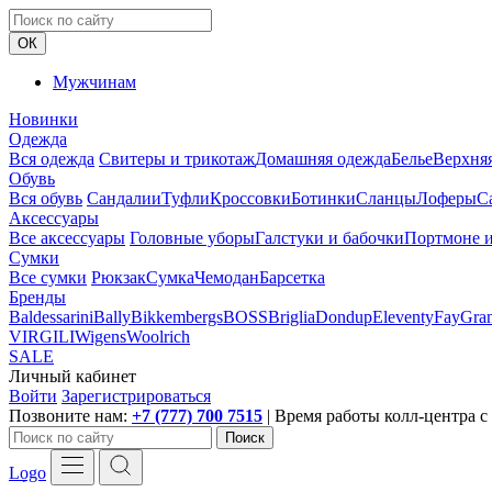
ОК
Мужчинам
Новинки
Одежда
Вся одежда
Свитеры и трикотаж
Домашняя одежда
Белье
Верхня
Обувь
Вся обувь
Сандалии
Туфли
Кроссовки
Ботинки
Сланцы
Лоферы
С
Аксессуары
Все аксессуары
Головные уборы
Галстуки и бабочки
Портмоне и
Сумки
Все сумки
Рюкзак
Сумка
Чемодан
Барсетка
Бренды
Baldessarini
Bally
Bikkembergs
BOSS
Briglia
Dondup
Eleventy
Fay
Gran
VIRGILI
Wigens
Woolrich
SALE
Личный кабинет
Войти
Зарегистрироваться
Позвоните нам:
+7 (777) 700 7515
| Время работы колл-центра с 
Поиск
Logo