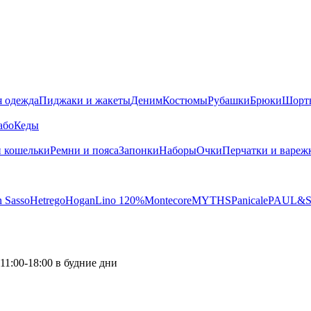
я одежда
Пиджаки и жакеты
Деним
Костюмы
Рубашки
Брюки
Шорт
або
Кеды
 кошельки
Ремни и пояса
Запонки
Наборы
Очки
Перчатки и вареж
 Sasso
Hetrego
Hogan
Lino 120%
Montecore
MYTHS
Panicale
PAUL&
11:00-18:00 в будние дни