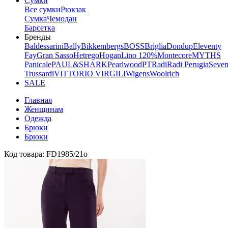
Сумки
Все сумки
Рюкзак
Сумка
Чемодан
Барсетка
Бренды
Baldessarini
Bally
Bikkembergs
BOSS
Briglia
Dondup
Eleventy
Fay
Gran Sasso
Hetrego
Hogan
Lino 120%
Montecore
MYTHS
Panicale
PAUL&SHARK
Pearlwood
PT
Radi
Radi Perugia
Seven
Trussardi
VITTORIO VIRGILI
Wigens
Woolrich
SALE
Главная
Женщинам
Одежда
Брюки
Брюки
Код товара: FD1985/21о