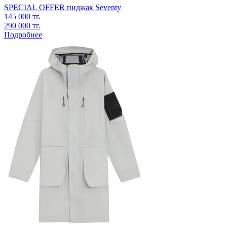
SPECIAL OFFER
пиджак
Seventy
145 000 тг.
290 000 тг.
Подробнее