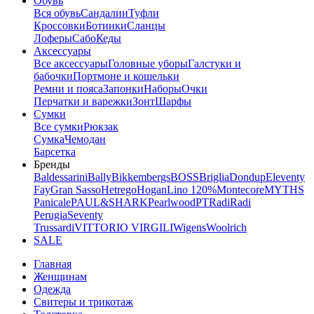
Обувь
Вся обувь
Сандалии
Туфли
Кроссовки
Ботинки
Сланцы
Лоферы
Сабо
Кеды
Аксессуары
Все аксессуары
Головные уборы
Галстуки и
бабочки
Портмоне и кошельки
Ремни и пояса
Запонки
Наборы
Очки
Перчатки и варежки
Зонт
Шарфы
Сумки
Все сумки
Рюкзак
Сумка
Чемодан
Барсетка
Бренды
Baldessarini
Bally
Bikkembergs
BOSS
Briglia
Dondup
Eleventy
Fay
Gran Sasso
Hetrego
Hogan
Lino 120%
Montecore
MYTHS
Panicale
PAUL&SHARK
Pearlwood
PT
Radi
Radi
Perugia
Seventy
Trussardi
VITTORIO VIRGILI
Wigens
Woolrich
SALE
Главная
Женщинам
Одежда
Свитеры и трикотаж