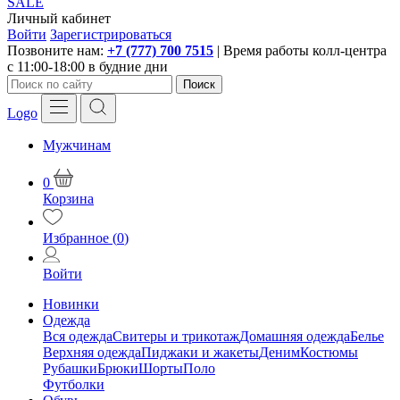
SALE
Личный кабинет
Войти
Зарегистрироваться
Позвоните нам:
+7 (777) 700 7515
| Время работы колл-центра
с 11:00-18:00 в будние дни
Поиск
Logo
Мужчинам
0
Корзина
Избранное (
0
)
Войти
Новинки
Одежда
Вся одежда
Свитеры и трикотаж
Домашняя одежда
Белье
Верхняя одежда
Пиджаки и жакеты
Деним
Костюмы
Рубашки
Брюки
Шорты
Поло
Футболки