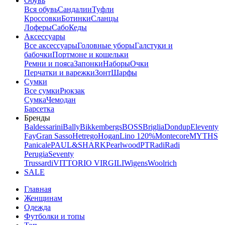
Обувь
Вся обувь
Сандалии
Туфли
Кроссовки
Ботинки
Сланцы
Лоферы
Сабо
Кеды
Аксессуары
Все аксессуары
Головные уборы
Галстуки и
бабочки
Портмоне и кошельки
Ремни и пояса
Запонки
Наборы
Очки
Перчатки и варежки
Зонт
Шарфы
Сумки
Все сумки
Рюкзак
Сумка
Чемодан
Барсетка
Бренды
Baldessarini
Bally
Bikkembergs
BOSS
Briglia
Dondup
Eleventy
Fay
Gran Sasso
Hetrego
Hogan
Lino 120%
Montecore
MYTHS
Panicale
PAUL&SHARK
Pearlwood
PT
Radi
Radi
Perugia
Seventy
Trussardi
VITTORIO VIRGILI
Wigens
Woolrich
SALE
Главная
Женщинам
Одежда
Футболки и топы