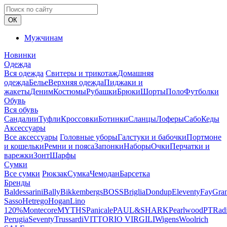
ОК
Мужчинам
Новинки
Одежда
Вся одежда
Свитеры и трикотаж
Домашняя
одежда
Белье
Верхняя одежда
Пиджаки и
жакеты
Деним
Костюмы
Рубашки
Брюки
Шорты
Поло
Футболки
Обувь
Вся обувь
Сандалии
Туфли
Кроссовки
Ботинки
Сланцы
Лоферы
Сабо
Кеды
Аксессуары
Все аксессуары
Головные уборы
Галстуки и бабочки
Портмоне
и кошельки
Ремни и пояса
Запонки
Наборы
Очки
Перчатки и
варежки
Зонт
Шарфы
Сумки
Все сумки
Рюкзак
Сумка
Чемодан
Барсетка
Бренды
Baldessarini
Bally
Bikkembergs
BOSS
Briglia
Dondup
Eleventy
Fay
Gra
Sasso
Hetrego
Hogan
Lino
120%
Montecore
MYTHS
Panicale
PAUL&SHARK
Pearlwood
PT
Rad
Perugia
Seventy
Trussardi
VITTORIO VIRGILI
Wigens
Woolrich