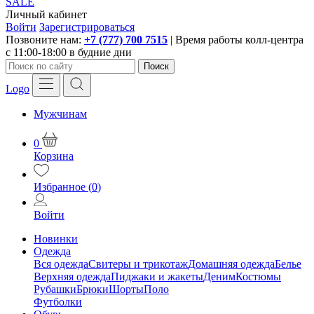
SALE
Личный кабинет
Войти
Зарегистрироваться
Позвоните нам:
+7 (777) 700 7515
| Время работы колл-центра
с 11:00-18:00 в будние дни
Поиск
Logo
Мужчинам
0
Корзина
Избранное (
0
)
Войти
Новинки
Одежда
Вся одежда
Свитеры и трикотаж
Домашняя одежда
Белье
Верхняя одежда
Пиджаки и жакеты
Деним
Костюмы
Рубашки
Брюки
Шорты
Поло
Футболки