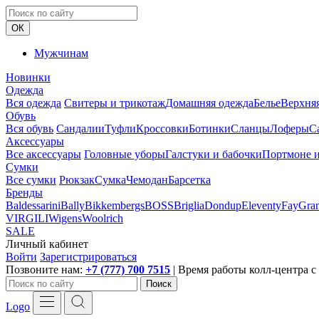
ОК
Мужчинам
Новинки
Одежда
Вся одежда
Свитеры и трикотаж
Домашняя одежда
Белье
Верхня
Обувь
Вся обувь
Сандалии
Туфли
Кроссовки
Ботинки
Сланцы
Лоферы
С
Аксессуары
Все аксессуары
Головные уборы
Галстуки и бабочки
Портмоне и
Сумки
Все сумки
Рюкзак
Сумка
Чемодан
Барсетка
Бренды
Baldessarini
Bally
Bikkembergs
BOSS
Briglia
Dondup
Eleventy
Fay
Gran
VIRGILI
Wigens
Woolrich
SALE
Личный кабинет
Войти
Зарегистрироваться
Позвоните нам:
+7 (777) 700 7515
| Время работы колл-центра с 
Поиск
Logo