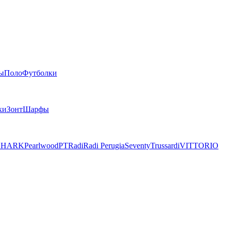
ы
Поло
Футболки
ки
Зонт
Шарфы
SHARK
Pearlwood
PT
Radi
Radi Perugia
Seventy
Trussardi
VITTORIO