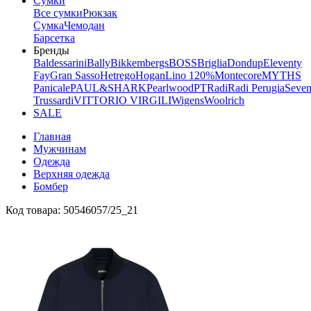
Сумки
Все сумки
Рюкзак
Сумка
Чемодан
Барсетка
Бренды
Baldessarini
Bally
Bikkembergs
BOSS
Briglia
Dondup
Eleventy
Fay
Gran Sasso
Hetrego
Hogan
Lino 120%
Montecore
MYTHS
Panicale
PAUL&SHARK
Pearlwood
PT
Radi
Radi Perugia
Seven
Trussardi
VITTORIO VIRGILI
Wigens
Woolrich
SALE
Главная
Мужчинам
Одежда
Верхняя одежда
Бомбер
Код товара: 50546057/25_21