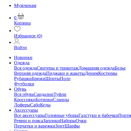
Мужчинам
0
Корзина
Избранное (
0
)
Войти
Новинки
Одежда
Вся одежда
Свитеры и трикотаж
Домашняя одежда
Белье
Верхняя одежда
Пиджаки и жакеты
Деним
Костюмы
Рубашки
Брюки
Шорты
Поло
Футболки
Обувь
Вся обувь
Сандалии
Туфли
Кроссовки
Ботинки
Сланцы
Лоферы
Сабо
Кеды
Аксессуары
Все аксессуары
Головные уборы
Галстуки и бабочки
Портм
Ремни и пояса
Запонки
Наборы
Очки
Перчатки и варежки
Зонт
Шарфы