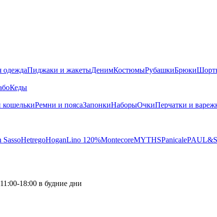
я одежда
Пиджаки и жакеты
Деним
Костюмы
Рубашки
Брюки
Шорт
або
Кеды
 кошельки
Ремни и пояса
Запонки
Наборы
Очки
Перчатки и вареж
 Sasso
Hetrego
Hogan
Lino 120%
Montecore
MYTHS
Panicale
PAUL&
11:00-18:00 в будние дни