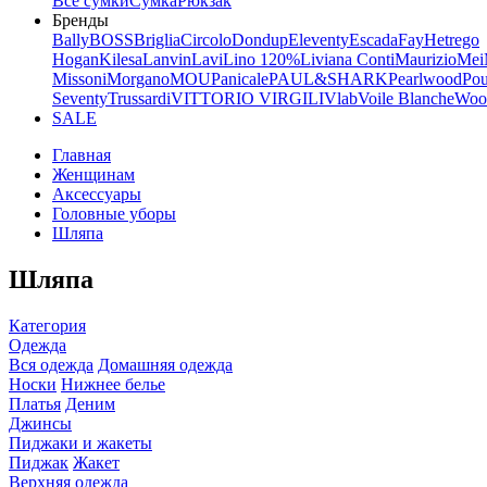
Все сумки
Сумка
Рюкзак
Бренды
Bally
BOSS
Briglia
Circolo
Dondup
Eleventy
Escada
Fay
Hetrego
Hogan
Kilesa
Lanvin
Lavi
Lino 120%
Liviana Conti
Maurizio
Mei
Missoni
Morgano
MOU
Panicale
PAUL&SHARK
Pearlwood
Pou
Seventy
Trussardi
VITTORIO VIRGILI
Vlab
Voile Blanche
Wool
SALE
Главная
Женщинам
Аксессуары
Головные уборы
Шляпа
Шляпа
Категория
Одежда
Вся одежда
Домашняя одежда
Носки
Нижнее белье
Платья
Деним
Джинсы
Пиджаки и жакеты
Пиджак
Жакет
Верхняя одежда