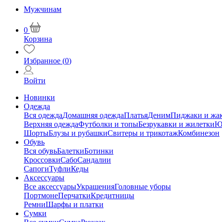
Мужчинам
0
Корзина
Избранное (
0
)
Войти
Новинки
Одежда
Вся одежда
Домашняя одежда
Платья
Деним
Пиджаки и жа
Верхняя одежда
Футболки и топы
Безрукавки и жилетки
Ю
Шорты
Блузы и рубашки
Свитеры и трикотаж
Комбинезон
Обувь
Вся обувь
Балетки
Ботинки
Кроссовки
Сабо
Сандалии
Сапоги
Туфли
Кеды
Аксессуары
Все аксессуары
Украшения
Головные уборы
Портмоне
Перчатки
Кредитницы
Ремни
Шарфы и платки
Сумки