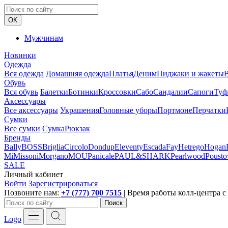
ОК
Мужчинам
Новинки
Одежда
Вся одежда
Домашняя одежда
Платья
Деним
Пиджаки и жакеты
В
Обувь
Вся обувь
Балетки
Ботинки
Кроссовки
Сабо
Сандалии
Сапоги
Туф
Аксессуары
Все аксессуары
Украшения
Головные уборы
Портмоне
Перчатки
Сумки
Все сумки
Сумка
Рюкзак
Бренды
Bally
BOSS
Briglia
Circolo
Dondup
Eleventy
Escada
Fay
Hetrego
Hogan
Mi
Missoni
Morgano
MOU
Panicale
PAUL&SHARK
Pearlwood
Pousto
SALE
Личный кабинет
Войти
Зарегистрироваться
Позвоните нам:
+7 (777) 700 7515
| Время работы колл-центра с 
Поиск
Logo