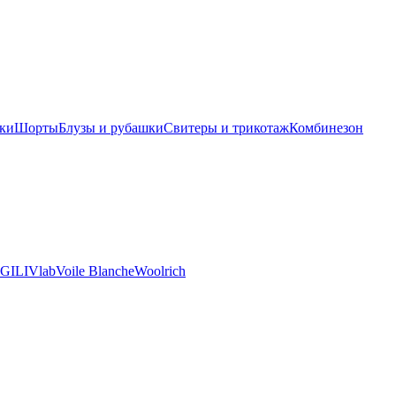
ки
Шорты
Блузы и рубашки
Свитеры и трикотаж
Комбинезон
GILI
Vlab
Voile Blanche
Woolrich