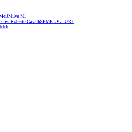
MeiJ
Milva Mi
stovit
Roberto Cavalli
SEMICOUTURE
rich