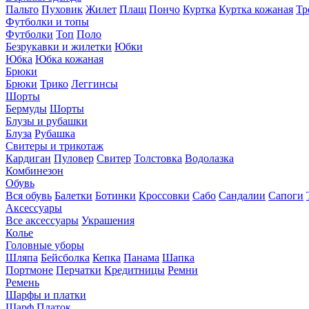
Пальто
Пуховик
Жилет
Плащ
Пончо
Куртка
Куртка кожаная
Тр
Футболки и топы
Футболки
Топ
Поло
Безрукавки и жилетки
Юбки
Юбка
Юбка кожаная
Брюки
Брюки
Трико
Леггинсы
Шорты
Бермуды
Шорты
Блузы и рубашки
Блуза
Рубашка
Свитеры и трикотаж
Кардиган
Пуловер
Свитер
Толстовка
Водолазка
Комбинезон
Обувь
Вся обувь
Балетки
Ботинки
Кроссовки
Сабо
Сандалии
Сапоги
Аксессуары
Все аксессуары
Украшения
Колье
Головные уборы
Шляпа
Бейсболка
Кепка
Панама
Шапка
Портмоне
Перчатки
Кредитницы
Ремни
Ремень
Шарфы и платки
Шарф
Платок