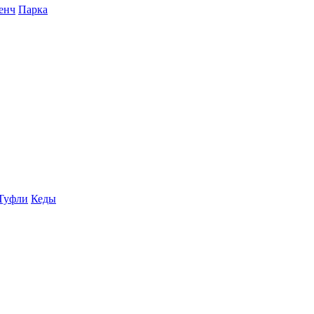
енч
Парка
Туфли
Кеды