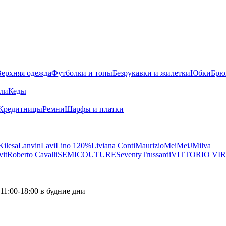
ерхняя одежда
Футболки и топы
Безрукавки и жилетки
Юбки
Брю
ли
Кеды
Кредитницы
Ремни
Шарфы и платки
Kilesa
Lanvin
Lavi
Lino 120%
Liviana Conti
Maurizio
MeiMeiJ
Milva
vit
Roberto Cavalli
SEMICOUTURE
Seventy
Trussardi
VITTORIO VIR
11:00-18:00 в будние дни